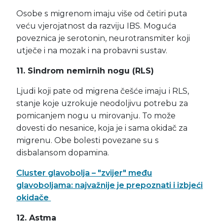
Osobe s migrenom imaju više od četiri puta
veću vjerojatnost da razviju IBS. Moguća
poveznica je serotonin, neurotransmiter koji
utječe i na mozak i na probavni sustav.
11. Sindrom nemirnih nogu (RLS)
Ljudi koji pate od migrena češće imaju i RLS,
stanje koje uzrokuje neodoljivu potrebu za
pomicanjem nogu u mirovanju. To može
dovesti do nesanice, koja je i sama okidač za
migrenu. Obe bolesti povezane su s
disbalansom dopamina.
Cluster glavobolja – "zvijer" među
glavoboljama: najvažnije je prepoznati i izbjeći
okidače
12. Astma