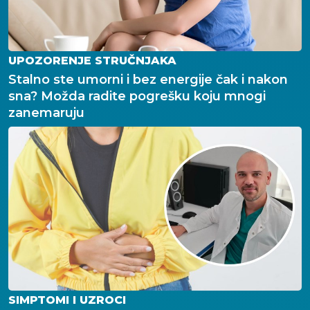
UPOZORENJE STRUČNJAKA
Stalno ste umorni i bez energije čak i nakon
sna? Možda radite pogrešku koju mnogi
zanemaruju
SIMPTOMI I UZROCI