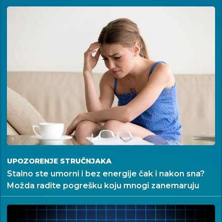
UPOZORENJE STRUČNJAKA
Stalno ste umorni i bez energije čak i nakon sna?
Možda radite pogrešku koju mnogi zanemaruju