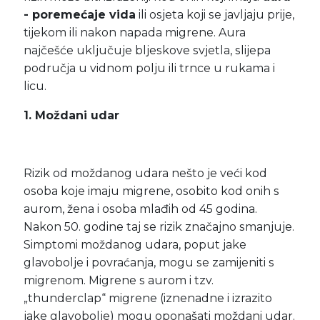
- poremećaje vida
ili osjeta koji se javljaju prije,
tijekom ili nakon napada migrene. Aura
najčešće uključuje bljeskove svjetla, slijepa
područja u vidnom polju ili trnce u rukama i
licu.
1. Moždani udar
Rizik od moždanog udara nešto je veći kod
osoba koje imaju migrene, osobito kod onih s
aurom, žena i osoba mlađih od 45 godina.
Nakon 50. godine taj se rizik značajno smanjuje.
Simptomi moždanog udara, poput jake
glavobolje i povraćanja, mogu se zamijeniti s
migrenom. Migrene s aurom i tzv.
„thunderclap“ migrene (iznenadne i izrazito
jake glavobolje) mogu oponašati moždani udar.