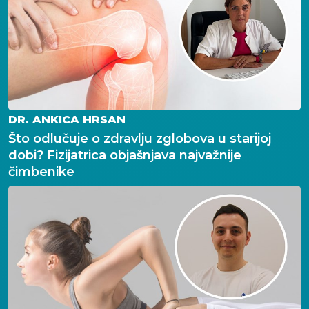
DR. ANKICA HRSAN
Što odlučuje o zdravlju zglobova u starijoj
dobi? Fizijatrica objašnjava najvažnije
čimbenike