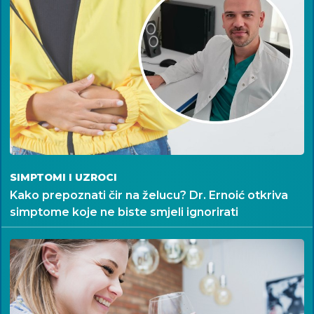
SIMPTOMI I UZROCI
Kako prepoznati čir na želucu? Dr. Ernoić otkriva
simptome koje ne biste smjeli ignorirati