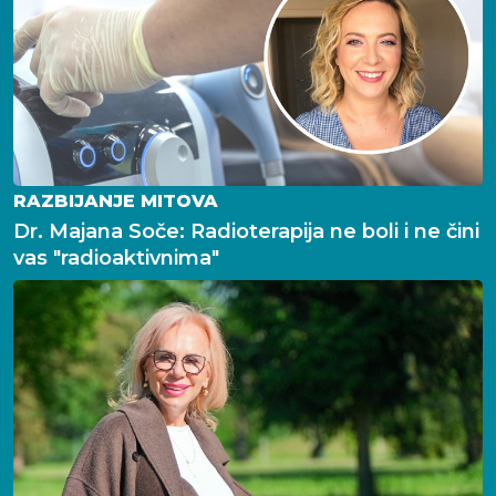
RAZBIJANJE MITOVA
Dr. Majana Soče: Radioterapija ne boli i ne čini
vas "radioaktivnima"