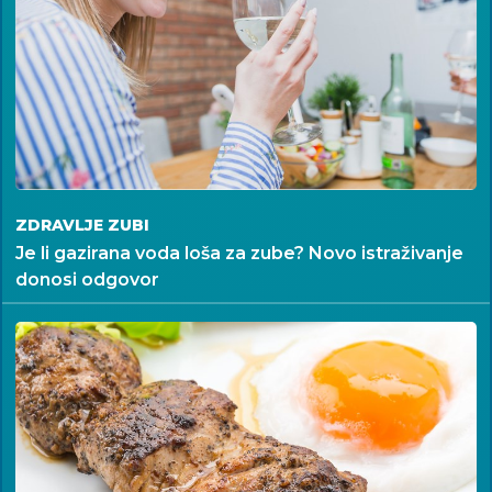
ZDRAVLJE ZUBI
Je li gazirana voda loša za zube? Novo istraživanje
donosi odgovor