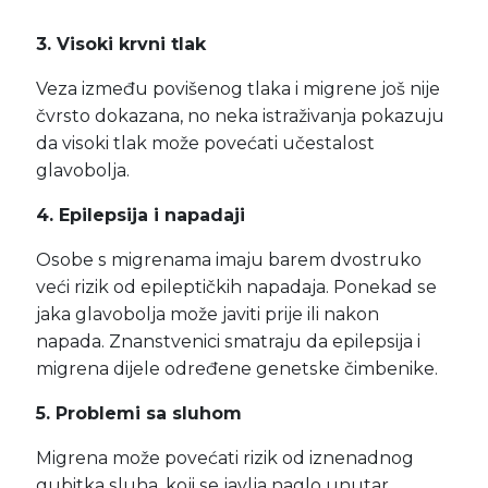
3. Visoki krvni tlak
Veza između povišenog tlaka i migrene još nije
čvrsto dokazana, no neka istraživanja pokazuju
da visoki tlak može povećati učestalost
glavobolja.
4. Epilepsija i napadaji
Osobe s migrenama imaju barem dvostruko
veći rizik od epileptičkih napadaja. Ponekad se
jaka glavobolja može javiti prije ili nakon
napada. Znanstvenici smatraju da epilepsija i
migrena dijele određene genetske čimbenike.
5. Problemi sa sluhom
Migrena može povećati rizik od iznenadnog
gubitka sluha, koji se javlja naglo unutar