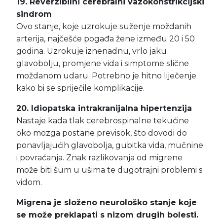
19. Reverzibilni cerebralni vazokonstrikcijski
sindrom
Ovo stanje, koje uzrokuje suženje moždanih
arterija, najčešće pogađa žene između 20 i 50
godina. Uzrokuje iznenadnu, vrlo jaku
glavobolju, promjene vida i simptome slične
moždanom udaru. Potrebno je hitno liječenje
kako bi se spriječile komplikacije.
20. Idiopatska intrakranijalna hipertenzija
Nastaje kada tlak cerebrospinalne tekućine
oko mozga postane previsok, što dovodi do
ponavljajućih glavobolja, gubitka vida, mučnine
i povraćanja. Znak razlikovanja od migrene
može biti šum u ušima te dugotrajni problemi s
vidom.
Migrena je složeno neurološko stanje koje
se može preklapati s nizom drugih bolesti.