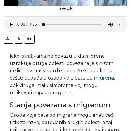
freepik
A-
A
A+
Iako istraživanja ne pokazuju da migrena
uzrokuje druge bolesti, povezana je s nizom
različitih zdravstvenih stanja. Neka oboljenja
češće pogađaju osobe koje pate od
migrena
,
dok druga imaju simptome koji mogu
nalikovati napadu migrene.
Stanja povezana s migrenom
Osobe koje pate od migrena mogu imati veći
rizik za razvoj određenih drugih bolesti, a taj
rizik može biti izraženiji kod onih koji imaju
auru