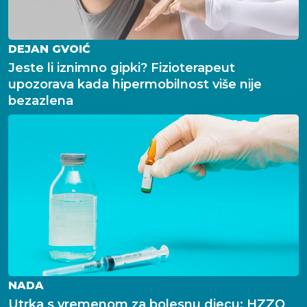
DEJAN GVOIĆ
Jeste li iznimno gipki? Fizioterapeut
upozorava kada hipermobilnost više nije
bezazlena
NADA
Utrka s vremenom za bolesnu djecu: HZZO