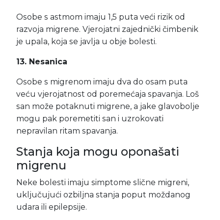
Osobe s astmom imaju 1,5 puta veći rizik od
razvoja migrene. Vjerojatni zajednički čimbenik
je upala, koja se javlja u obje bolesti.
13. Nesanica
Osobe s migrenom imaju dva do osam puta
veću vjerojatnost od poremećaja spavanja. Loš
san može potaknuti migrene, a jake glavobolje
mogu pak poremetiti san i uzrokovati
nepravilan ritam spavanja.
Stanja koja mogu oponašati
migrenu
Neke bolesti imaju simptome slične migreni,
uključujući ozbiljna stanja poput moždanog
udara ili epilepsije.