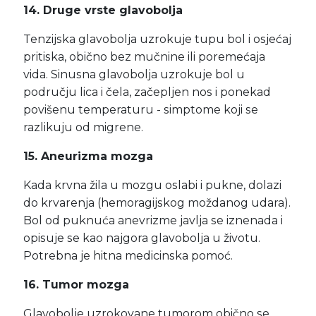
14. Druge vrste glavobolja
Tenzijska glavobolja uzrokuje tupu bol i osjećaj
pritiska, obično bez mučnine ili poremećaja
vida. Sinusna glavobolja uzrokuje bol u
području lica i čela, začepljen nos i ponekad
povišenu temperaturu - simptome koji se
razlikuju od migrene.
15. Aneurizma mozga
Kada krvna žila u mozgu oslabi i pukne, dolazi
do krvarenja (hemoragijskog moždanog udara).
Bol od puknuća anevrizme javlja se iznenada i
opisuje se kao najgora glavobolja u životu.
Potrebna je hitna medicinska pomoć.
16. Tumor mozga
Glavobolje uzrokovane tumorom obično se