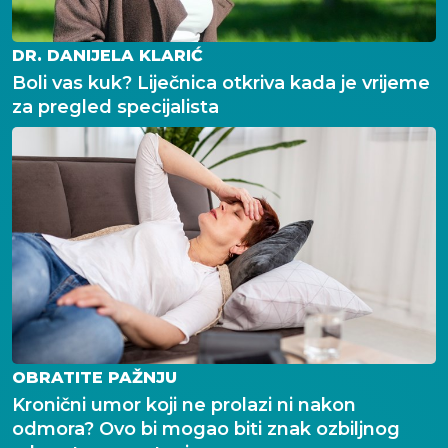
DR. DANIJELA KLARIĆ
Boli vas kuk? Liječnica otkriva kada je vrijeme
za pregled specijalista
OBRATITE PAŽNJU
Kronični umor koji ne prolazi ni nakon
odmora? Ovo bi mogao biti znak ozbiljnog