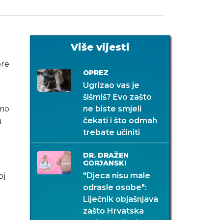
Više vijesti
ore
OPREZ
Ugrizao vas je
šišmiš? Evo zašto
amo
ne biste smjeli
čekati i što odmah
u
trebate učiniti
DR. DRAŽEN
GORJANSKI
"Djeca nisu male
oj
odrasle osobe":
Liječnik objašnjava
zašto Hrvatska