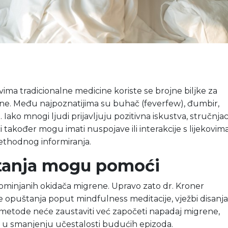
vima tradicionalne medicine koriste se brojne biljke za
e. Među najpoznatijima su buhač (feverfew), đumbir,
 Iako mnogi ljudi prijavljuju pozitivna iskustva, stručnjac
i također mogu imati nuspojave ili interakcije s lijekovim
rethodnog informiranja.
tanja mogu pomoći
pominjanih okidača migrene. Upravo zato dr. Kroner
 opuštanja poput mindfulness meditacije, vježbi disanja
ve metode neće zaustaviti već započeti napadaj migrene,
 u smanjenju učestalosti budućih epizoda.