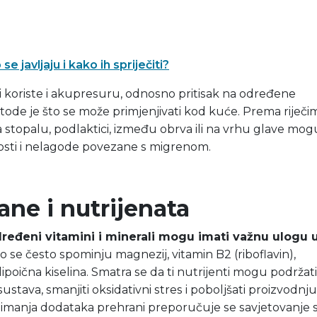
se javljaju i kako ih spriječiti?
 koriste i akupresuru, odnosno pritisak na određene
tode je što se može primjenjivati kod kuće. Prema riječi
 stopalu, podlaktici, između obrva ili na vrhu glave mog
sti i nelagode povezane s migrenom.
ane i nutrijenata
ređeni vitamini i minerali mogu imati važnu ulogu 
se često spominju magnezij, vitamin B2 (riboflavin),
lipoična kiselina. Smatra se da ti nutrijenti mogu podržati
stava, smanjiti oksidativni stres i poboljšati proizvodnju
uzimanja dodataka prehrani preporučuje se savjetovanje 