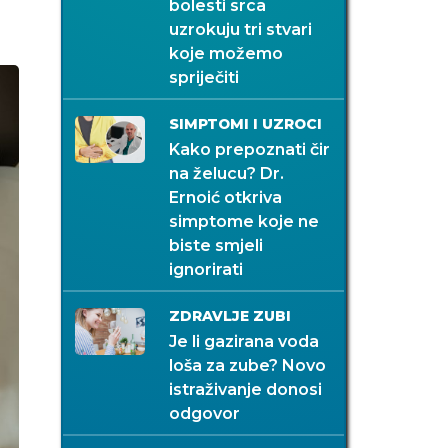
bolesti srca
uzrokuju tri stvari
koje možemo
spriječiti
SIMPTOMI I UZROCI
Kako prepoznati čir
na želucu? Dr.
Ernoić otkriva
simptome koje ne
biste smjeli
ignorirati
ZDRAVLJE ZUBI
Je li gazirana voda
loša za zube? Novo
istraživanje donosi
odgovor