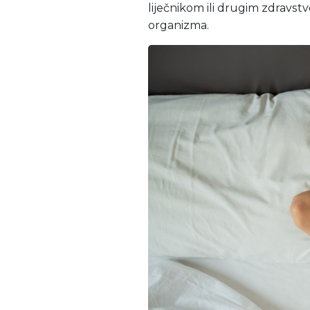
liječnikom ili drugim zdravs
organizma.