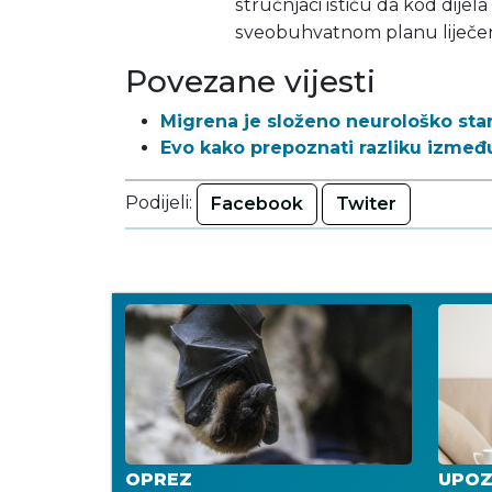
stručnjaci ističu da kod dijel
sveobuhvatnom planu liječen
Povezane vijesti
Migrena je složeno neurološko stan
Evo kako prepoznati razliku između
Podijeli:
Facebook
Twiter
OPREZ
UPOZ