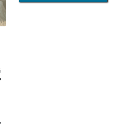
i
a
,