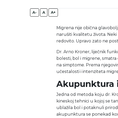
A-
A
A+
Migrena nije obična glavobol
narušiti kvalitetu života. Ne
redovito. Upravo zato ne post
Dr. Arno Kroner, liječnik funk
bolesti, bol i migrene, smatra
na simptome. Prema njegovim
učestalosti i intenziteta mig
Akupunktura i
Jedna od metoda koju dr. Kron
kineskoj tehnici u kojoj se ta
ublažila bol i potaknuli prir
akupunktura se ponekad komb