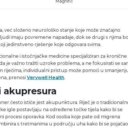
Magnific
ja, već složeno neurološko stanje koje može značajno
ki ljudi imaju povremene napadaje, dok se drugi s njima b
oji jedinstveno rješenje koje odgovara svima.
cionalne i istočnjačke medicine specijaliziran za kronične
 da je važno tražiti uzroke problema, a ne fokusirati se s
 riječima, individualni pristup može pomoći u smanjenj
rena, prenosi
Verywell Health
.
 akupresura
er često ističe jest akupunktura. Riječ je o tradicionaln
nke igle postavljaju na određene točke tijela kako bi se
odni procesi oporavka. Kod osoba koje pate od migrena
inira s tretmanima u području uha kako bi se pojačao