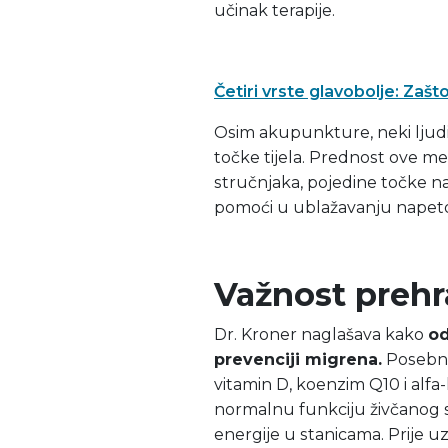
učinak terapije.
Četiri vrste glavobolje: Zašto 
Osim akupunkture, neki ljudi
točke tijela. Prednost ove me
stručnjaka, pojedine točke na
pomoći u ublažavanju napeto
Važnost prehr
Dr. Kroner naglašava kako
od
prevenciji migrena.
Posebno 
vitamin D, koenzim Q10 i alfa-
normalnu funkciju živčanog su
energije u stanicama. Prije 