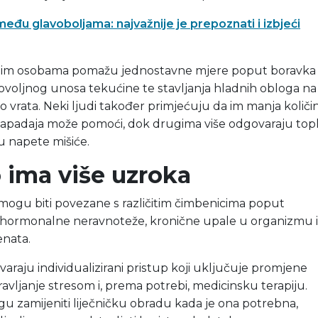
 među glavoboljama: najvažnije je prepoznati i izbjeći
im osobama pomažu jednostavne mjere poput boravka
, dovoljnog unosa tekućine te stavljanja hladnih obloga na
 dio vrata. Neki ljudi također primjećuju da im manja količi
padaja može pomoći, dok drugima više odgovaraju topl
aju napete mišiće.
 ima više uzroka
ogu biti povezane s različitim čimbenicima poput
 hormonalne neravnoteže, kronične upale u organizmu il
enata.
raju individualizirani pristup koji uključuje promjene
ravljanje stresom i, prema potrebi, medicinsku terapiju.
 zamijeniti liječničku obradu kada je ona potrebna,