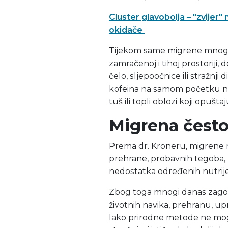
Cluster glavobolja – "zvijer"
okidače
Tijekom same migrene mnog
zamračenoj i tihoj prostoriji
čelo, sljepoočnice ili stražnji
kofeina na samom početku na
tuš ili topli oblozi koji opušt
Migrena često
Prema dr. Kroneru, migrene m
prehrane, probavnih tegoba,
nedostatka određenih nutrij
Zbog toga mnogi danas zagova
životnih navika, prehranu, up
Iako prirodne metode ne mogu