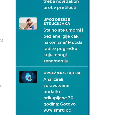
treba novi zakon
protiv pretilosti
UPOZORENJE
STRUČNJAKA
Stalno ste umorni i
bez energije čak i
ma
nakon sna? Možda
u
radite pogrešku
koju mnogi
zanemaruju
OPSEŽNA STUDIJA
Analizirali
zdravstvene
u
podatke
prikupljane 30
godina: Gotovo
90% smrti od
s