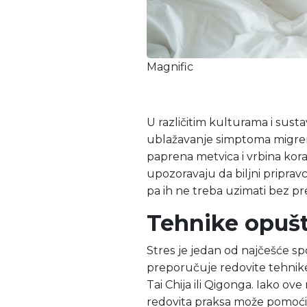
Magnific
U različitim kulturama i susta
ublažavanje simptoma migren
paprena metvica i vrbina kora.
upozoravaju da biljni pripravc
pa ih ne treba uzimati bez p
Tehnike opuš
Stres je jedan od najčešće s
preporučuje redovite tehnike
Tai Chija ili Qigonga. Iako o
redovita praksa može pomoći