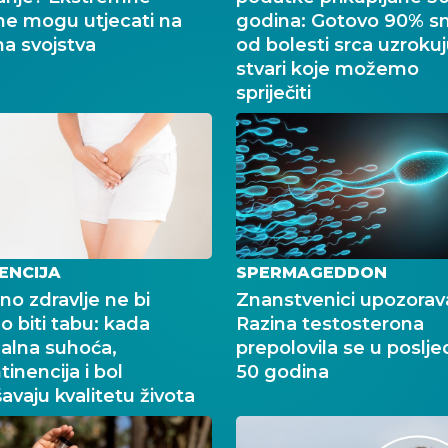
ne mogu utjecati na
godina: Gotovo 90% sm
na svojstva
od bolesti srca uzrokuju
stvari koje možemo
spriječiti
ENCIJA
SPERMAGEDDON
no zdravlje ne bi
Znanstvenici upozorav
o biti tabu: kada
Razina testosterona
alna suhoća,
prepolovila se u poslje
tinencija i bol
50 godina
avaju kvalitetu života