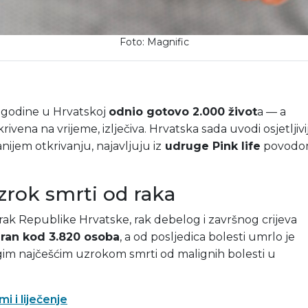
Foto: Magnific
e godine u Hrvatskoj
odnio gotovo 2.000 život
a — a
rivena na vrijeme, izlječiva. Hrvatska sada uvodi osjetljivij
anijem otkrivanju, najavljuju iz
udruge Pink life
povod
zrok smrti od raka
ak Republike Hrvatske, rak debelog i završnog crijeva
iran kod 3.820 osoba
, a od posljedica bolesti umrlo je
ugim najčešćim uzrokom smrti od malignih bolesti u
i i liječenje