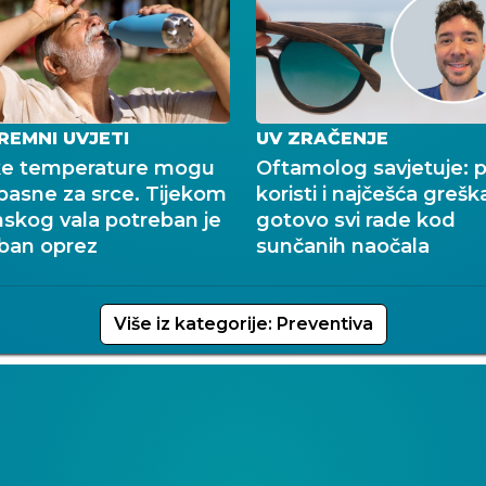
REMNI UVJETI
UV ZRAČENJE
ke temperature mogu
Oftamolog savjetuje: 
opasne za srce. Tijekom
koristi i najčešća grešk
nskog vala potreban je
gotovo svi rade kod
ban oprez
sunčanih naočala
Više iz kategorije: Preventiva