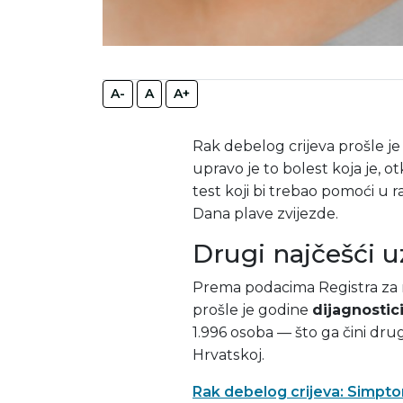
A-
A
A+
Rak debelog crijeva prošle j
upravo je to bolest koja je, otk
test koji bi trebao pomoći u r
Dana plave zvijezde.
Drugi najčešći u
Prema podacima Registra za r
prošle je godine
dijagnostic
1.996 osoba — što ga čini dr
Hrvatskoj.
Rak debelog crijeva: Simptom