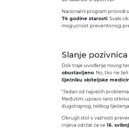
Nacionalni program provodi s
74 godine starosti
. Svaki ci
mogućnost preventivnog preg
Slanje pozivnic
Dok traje uvođenje novog te
obustavljeno
. No, tko ne že
liječniku obiteljske medici
"Jedan od najvećih problema i
Međutim, upravo rano otkriva
dugotrajnog, teškog liječenja
Okrugli stol o važnosti preve
crijeva održat će se
16. svibn