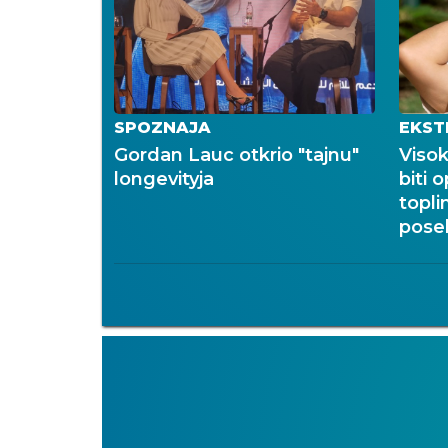
SPOZNAJA
EKST
Gordan Lauc otkrio "tajnu"
Viso
longevityja
biti 
topli
pose