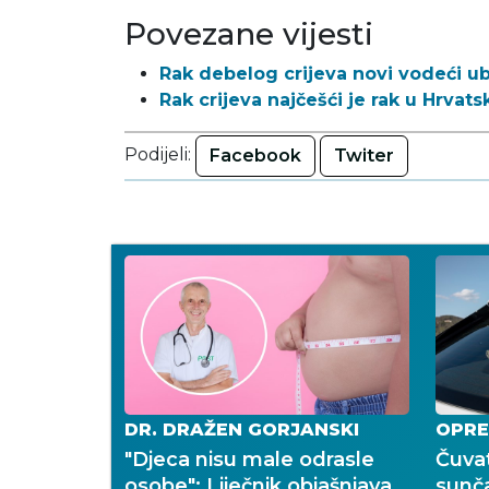
Povezane vijesti
Rak debelog crijeva novi vodeći u
Rak crijeva najčešći je rak u Hrvats
Podijeli:
Facebook
Twiter
DR. DRAŽEN GORJANSKI
OPRE
"Djeca nisu male odrasle
Čuvat
osobe": Liječnik objašnjava
sunč