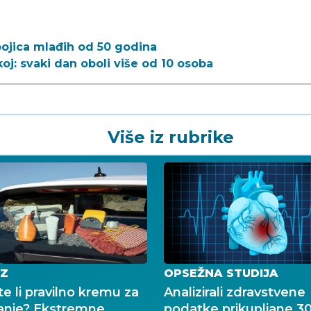
bojica mlađih od 50 godina
koj: svaki dan oboli više od 10 osoba
Više iz rubrike
Z
OPSEŽNA STUDIJA
e li pravilno kremu za
Analizirali zdravstvene
anje? Ekstremne
podatke prikupljane 3