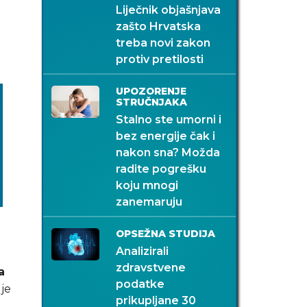
Liječnik objašnjava
zašto Hrvatska
treba novi zakon
protiv pretilosti
UPOZORENJE
STRUČNJAKA
Stalno ste umorni i
bez energije čak i
nakon sna? Možda
radite pogrešku
koju mnogi
zanemaruju
OPSEŽNA STUDIJA
Analizirali
zdravstvene
a
podatke
 je
prikupljane 30