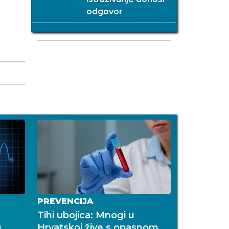
odgovor
PREVENCIJA
Tihi ubojica: Mnogi u
0
Hrvatskoj žive s opasnom