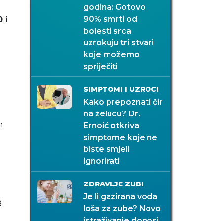
godina: Gotovo
90% smrti od
 i
bolesti srca
uzrokuju tri stvari
koje možemo
spriječiti
SIMPTOMI I UZROCI
Kako prepoznati čir
na želucu? Dr.
m
Ernoić otkriva
simptome koje ne
biste smjeli
ignorirati
ZDRAVLJE ZUBI
Je li gazirana voda
g
loša za zube? Novo
istraživanje donosi