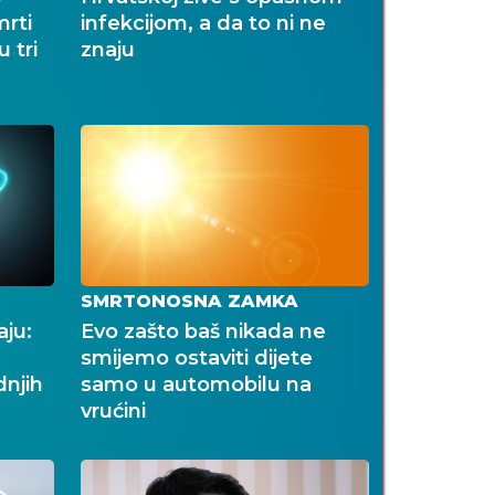
rti
infekcijom, a da to ni ne
 tri
znaju
SMRTONOSNA ZAMKA
aju:
Evo zašto baš nikada ne
smijemo ostaviti dijete
dnjih
samo u automobilu na
vrućini