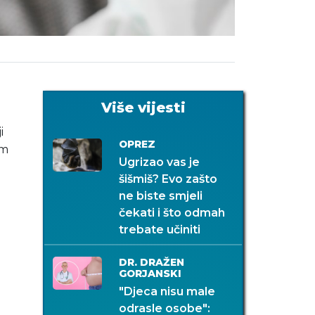
Više vijesti
i
OPREZ
om
Ugrizao vas je
šišmiš? Evo zašto
ne biste smjeli
čekati i što odmah
trebate učiniti
DR. DRAŽEN
GORJANSKI
"Djeca nisu male
odrasle osobe":