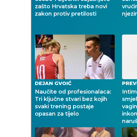
zašto Hrvatska treba novi
vrući
zakon protiv pretilosti
njezi
DEJAN GVOIĆ
PREV
Naučite od profesionalaca:
Intim
Tri ključne stvari bez kojih
smjel
svaki trening postaje
vagin
opasan za tijelo
inkon
naruš