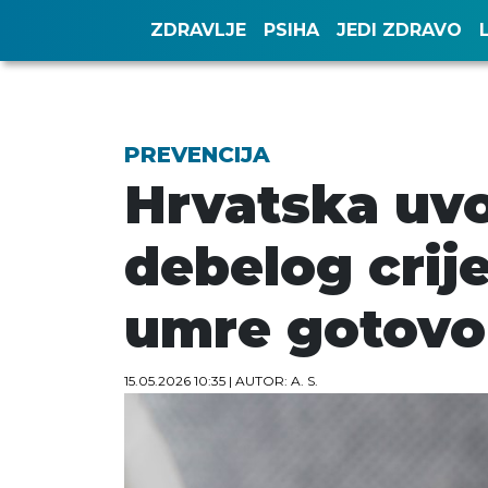
ZDRAVLJE
PSIHA
JEDI ZDRAVO
PREVENCIJA
Hrvatska uvod
debelog crij
umre gotovo 
15.05.2026 10:35
| AUTOR: A. S.