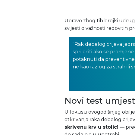
Upravo zbog tih brojki udruga 
svijesti o važnosti redovitih 
"Rak debelog crijeva jedna
spriječiti ako se promjene
potaknuti da preventivne 
ne kao razlog za strah ili s
Novi test umjest
U fokusu ovogodišnjeg obilje
otkrivanja raka debelog crije
skrivenu krv u stolici
— prec
do sada bio u upotrebi.