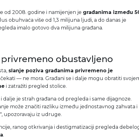
e od 2008. godine i namijenjen je
građanima između 50
klus obuhvaća više od 1,3 milijuna ljudi, a do danas je
leda imalo gotovo dva milijuna građana.
a privremeno obustavljeno
sta,
slanje poziva građanima privremeno je
li čekati — ne mora. Građani se i dalje mogu obratiti svoje
ne
i zatražiti pregled stolice.
 dalje je strah građana od pregleda i same dijagnoze.
nje može značiti razliku između jednostavnog zahvata i
", upozoravaju iz udruge.
ncije, ranog otkrivanja i destigmatizaciji pregleda debelo
ja
.