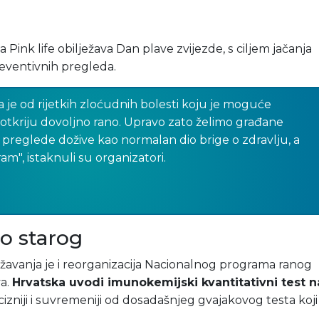
Pink life obilježava Dan plave zvijezde, s ciljem jačanja
preventivnih pregleda.
 je od rijetkih zloćudnih bolesti koju je moguće
 otkriju dovoljno rano. Upravo zato želimo građane
preglede dožive kao normalan dio brige o zdravlju, a
ram", istaknuli su organizatori.
o starog
žavanja je i reorganizacija Nacionalnog programa ranog
va.
Hrvatska uvodi imunokemijski kvantitativni test n
izniji i suvremeniji od dosadašnjeg gvajakovog testa koji