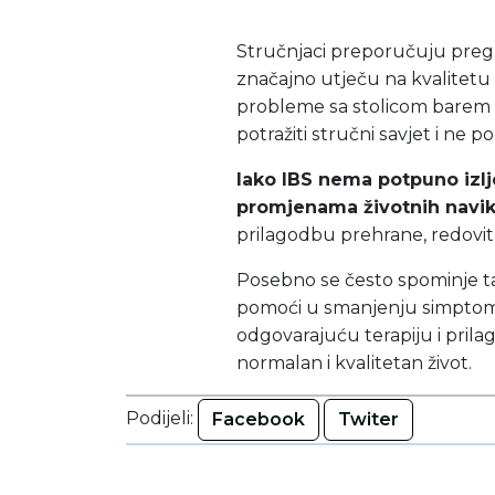
Stručnjaci preporučuju pregl
značajno utječu na kvalitetu 
probleme sa stolicom barem n
potražiti stručni savjet i ne p
Iako IBS nema potpuno izl
promjenama životnih navik
prilagodbu prehrane, redovitu 
Posebno se često spominje t
pomoći u smanjenju simptoma 
odgovarajuću terapiju i pril
normalan i kvalitetan život.
Podijeli:
Facebook
Twiter