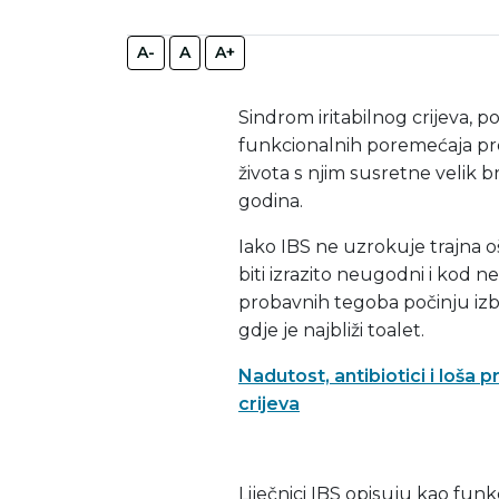
A-
A
A+
Sindrom iritabilnog crijeva, p
funkcionalnih poremećaja pro
života s njim susretne velik b
godina.
Iako IBS ne uzrokuje trajna o
biti izrazito neugodni i kod n
probavnih tegoba počinju izbj
gdje je najbliži toalet.
Nadutost, antibiotici i loša 
crijeva
Liječnici IBS opisuju kao funk