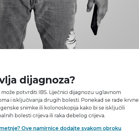
vlja dijagnoza?
e može potvrditi IBS. Liječnici dijagnozu uglavnom
ma i isključivanja drugih bolesti. Ponekad se rade krvne
dgenske snimke ili kolonoskopija kako bi se isključili
lnih bolesti crijeva ili raka debelog crijeva.
 smetnje? Ove namirnice dodajte svakom obroku