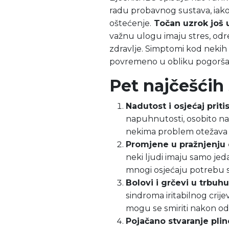
radu probavnog sustava, iako
oštećenje.
Točan uzrok još 
važnu ulogu imaju stres, od
zdravlje. Simptomi kod nekih l
povremeno u obliku pogoršanj
Pet najčešćih
Nadutost i osjećaj priti
napuhnutosti, osobito na
nekima problem otežava 
Promjene u pražnjenju c
neki ljudi imaju samo je
mnogi osjećaju potrebu st
Bolovi i grčevi u trbuhu
sindroma iritabilnog crije
mogu se smiriti nakon odl
Pojačano stvaranje plin