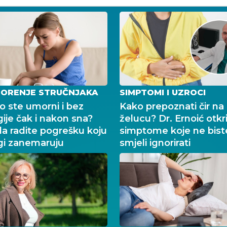
ORENJE STRUČNJAKA
SIMPTOMI I UZROCI
o ste umorni i bez
Kako prepoznati čir na
ije čak i nakon sna?
želucu? Dr. Ernoić otkr
a radite pogrešku koju
simptome koje ne bist
i zanemaruju
smjeli ignorirati