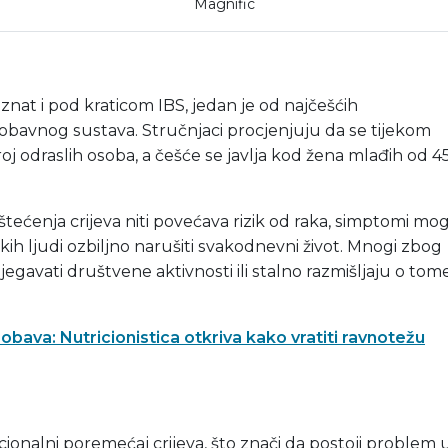
Magnific
oznat i pod kraticom IBS, jedan je od najčešćih
bavnog sustava. Stručnjaci procjenjuju da se tijekom
roj odraslih osoba, a češće se javlja kod žena mlađih od 4
štećenja crijeva niti povećava rizik od raka, simptomi mo
ekih ljudi ozbiljno narušiti svakodnevni život. Mnogi zbog
egavati društvene aktivnosti ili stalno razmišljaju o tom
probava: Nutricionistica otkriva kako vratiti ravnotežu
cionalni poremećaj crijeva, što znači da postoji problem 