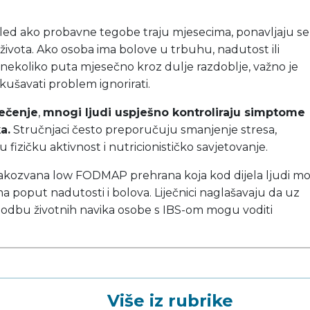
ed ako probavne tegobe traju mjesecima, ponavljaju se i
života. Ako osoba ima bolove u trbuhu, nadutost ili
ekoliko puta mjesečno kroz dulje razdoblje, važno je
okušavati problem ignorirati.
ječenje
,
mnogi ljudi uspješno kontroliraju simptome
a.
Stručnjaci često preporučuju smanjenje stresa,
fizičku aktivnost i nutricionističko savjetovanje.
akozvana low FODMAP prehrana koja kod dijela ljudi m
poput nadutosti i bolova. Liječnici naglašavaju da uz
agodbu životnih navika osobe s IBS-om mogu voditi
Više iz rubrike