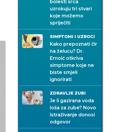
bolesti srca
uzrokuju tri stvari
koje možemo
spriječiti
SIMPTOMI I UZROCI
Kako prepoznati čir
na želucu? Dr.
Ernoić otkriva
simptome koje ne
biste smjeli
ignorirati
ZDRAVLJE ZUBI
Je li gazirana voda
loša za zube? Novo
istraživanje donosi
odgovor