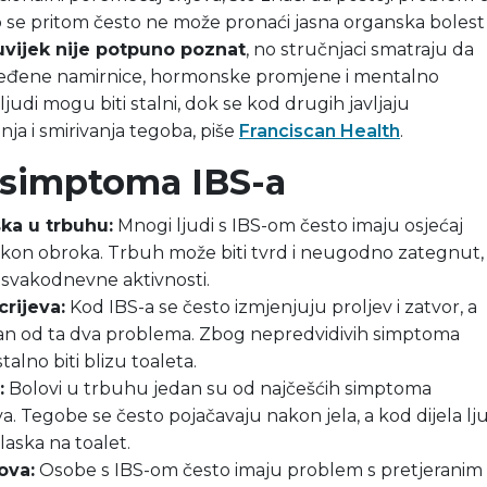
 se pritom često ne može pronaći jasna organska bolest i
uvijek nije potpuno poznat
, no stručnjaci smatraju da
ređene namirnice, hormonske promjene i mentalno
judi mogu biti stalni, dok se kod drugih javljaju
a i smirivanja tegoba, piše
Franciscan Health
.
 simptoma IBS-a
ska u trbuhu:
Mnogi ljudi s IBS-om često imaju osjećaj
kon obroka. Trbuh može biti tvrd i neugodno zategnut,
svakodnevne aktivnosti.
rijeva:
Kod IBS-a se često izmjenjuju proljev i zatvor, a
dan od ta dva problema. Zbog nepredvidivih simptoma
alno biti blizu toaleta.
:
Bolovi u trbuhu jedan su od najčešćih simptoma
va. Tegobe se često pojačavaju nakon jela, a kod dijela lj
aska na toalet.
ova:
Osobe s IBS-om često imaju problem s pretjeranim