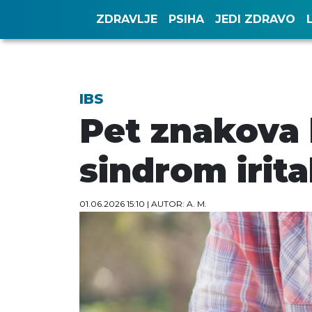
ZDRAVLJE
PSIHA
JEDI ZDRAVO
IBS
Pet znakova 
sindrom irita
01.06.2026 15:10
| AUTOR: A. M.