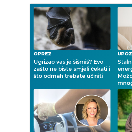
OPREZ
UPOZ
Ugrizao vas je šišmiš? Evo
Staln
zašto ne biste smjeli čekati i
energ
što odmah trebate učiniti
Možd
mnog