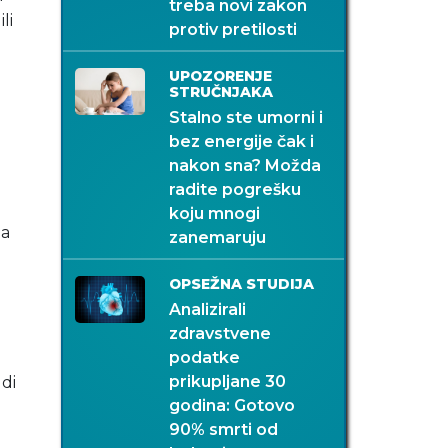
treba novi zakon
li
protiv pretilosti
UPOZORENJE
STRUČNJAKA
Stalno ste umorni i
bez energije čak i
nakon sna? Možda
radite pogrešku
koju mnogi
 a
zanemaruju
OPSEŽNA STUDIJA
Analizirali
zdravstvene
podatke
prikupljane 30
udi
godina: Gotovo
90% smrti od