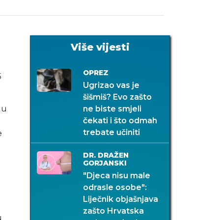
Više vijesti
OPREZ
5
Ugrizao vas je
šišmiš? Evo zašto
gu
ne biste smjeli
čekati i što odmah
trebate učiniti
e
DR. DRAŽEN
GORJANSKI
"Djeca nisu male
odrasle osobe":
Liječnik objašnjava
zašto Hrvatska
u