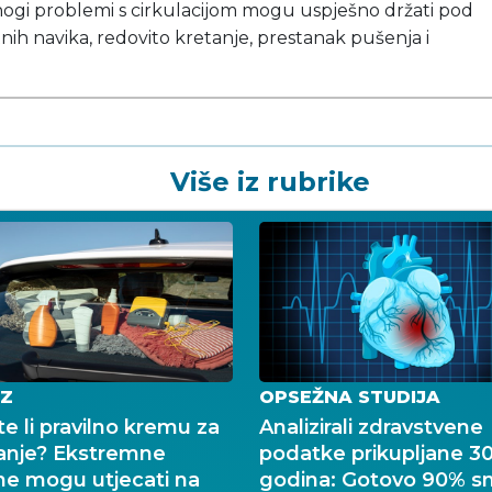
mnogi problemi s cirkulacijom mogu uspješno držati pod
ih navika, redovito kretanje, prestanak pušenja i
Više iz rubrike
Z
OPSEŽNA STUDIJA
e li pravilno kremu za
Analizirali zdravstvene
anje? Ekstremne
podatke prikupljane 3
ne mogu utjecati na
godina: Gotovo 90% sm