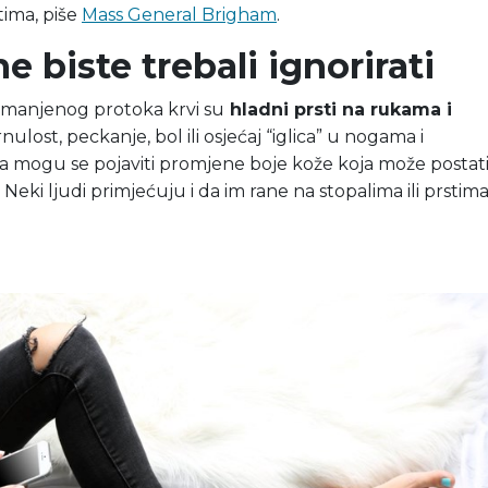
ima, piše
Mass General Brigham
.
e biste trebali ignorirati
smanjenog protoka krvi su
hladni prsti na rukama i
nulost, peckanje, bol ili osjećaj “iglica” u nogama i
a mogu se pojaviti promjene boje kože koja može postat
a. Neki ljudi primjećuju i da im rane na stopalima ili prstim