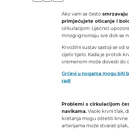
Ako vam se često
smrzavaju 
primjećujete oticanje i bo
cirkulacijom. Liječnici upozora
mnogi ignoriraju sve dok se ne
Krvožilni sustav sastoji se od s
cijelo tijelo. Kada je protok kr
vremenom može dovesti do oz
Grčevi u nogama mogu biti be
radi
Problemi s cirkulacijom če
navikama.
Visoki krvni tlak, 
kretanja mogu oštetiti krvne ži
arterijama može stvarati plak