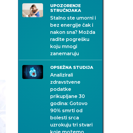
UPOZORENJE
STRUČNJAKA
Stalno ste umorni i
bez energije čak i
nakon sna? Možda
radite pogrešku
i
koju mnogi
a
zanemaruju
OPSEŽNA STUDIJA
Analizirali
zdravstvene
podatke
prikupljane 30
godina: Gotovo
90% smrti od
bolesti srca
uzrokuju tri stvari
koje možemo