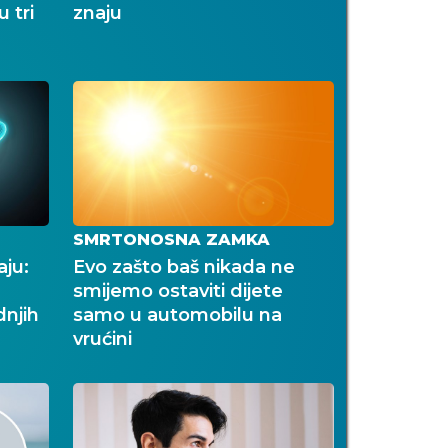
 tri
znaju
SMRTONOSNA ZAMKA
aju:
Evo zašto baš nikada ne
smijemo ostaviti dijete
dnjih
samo u automobilu na
vrućini