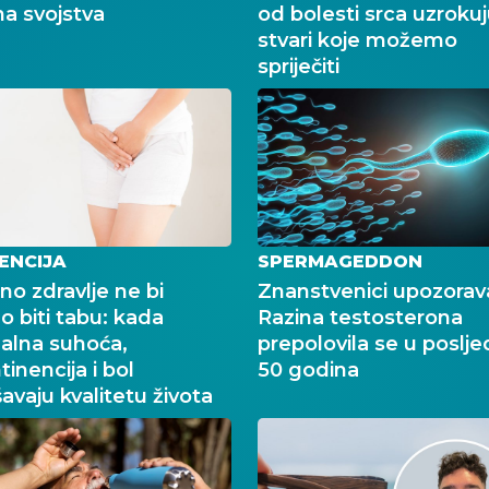
na svojstva
od bolesti srca uzrokuju
stvari koje možemo
spriječiti
ENCIJA
SPERMAGEDDON
no zdravlje ne bi
Znanstvenici upozorav
o biti tabu: kada
Razina testosterona
alna suhoća,
prepolovila se u poslje
tinencija i bol
50 godina
avaju kvalitetu života