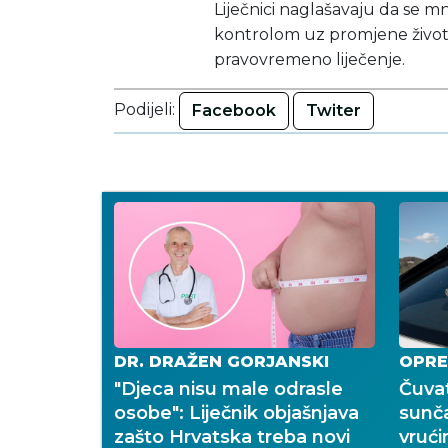
Liječnici naglašavaju da se 
kontrolom uz promjene životn
pravovremeno liječenje.
Podijeli:
Facebook
Twiter
DR. DRAŽEN GORJANSKI
OPRE
"Djeca nisu male odrasle
Čuvat
osobe": Liječnik objašnjava
sunč
zašto Hrvatska treba novi
vrući