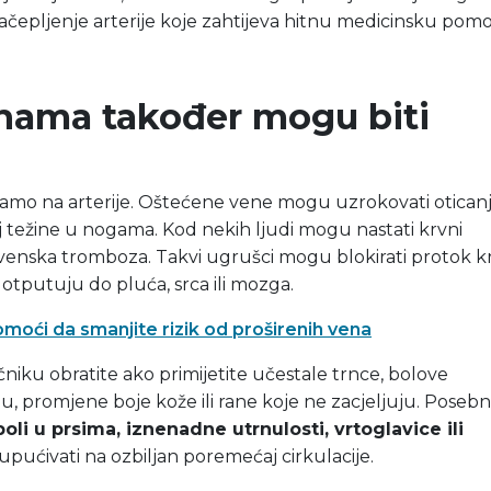
ačepljenje arterije koje zahtijeva hitnu medicinsku pomo
nama također mogu biti
 samo na arterije. Oštećene vene mogu uzrokovati otican
j težine u nogama. Kod nekih ljudi mogu nastati krvni
enska tromboza. Takvi ugrušci mogu blokirati protok kr
o otputuju do pluća, srca ili mozga.
moći da smanjite rizik od proširenih vena
ečniku obratite ako primijetite učestale trnce, bolove
u, promjene boje kože ili rane koje ne zacjeljuju. Poseb
li u prsima, iznenadne utrnulosti, vrtoglavice ili
pućivati na ozbiljan poremećaj cirkulacije.