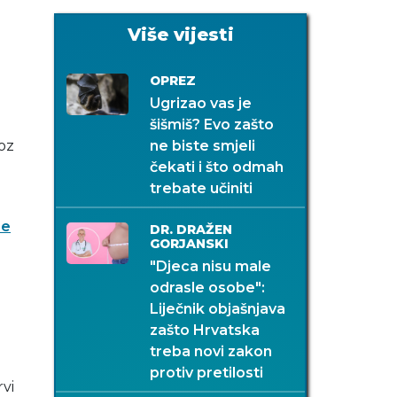
Više vijesti
OPREZ
Ugrizao vas je
šišmiš? Evo zašto
roz
ne biste smjeli
čekati i što odmah
trebate učiniti
se
DR. DRAŽEN
GORJANSKI
"Djeca nisu male
odrasle osobe":
Liječnik objašnjava
zašto Hrvatska
treba novi zakon
protiv pretilosti
rvi