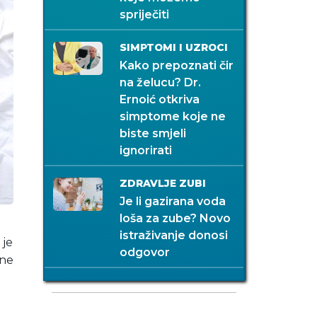
spriječiti
SIMPTOMI I UZROCI
Kako prepoznati čir
na želucu? Dr.
Ernoić otkriva
simptome koje ne
biste smjeli
ignorirati
ZDRAVLJE ZUBI
Je li gazirana voda
loša za zube? Novo
istraživanje donosi
 je
odgovor
 ne