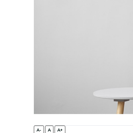
A-
A
A+