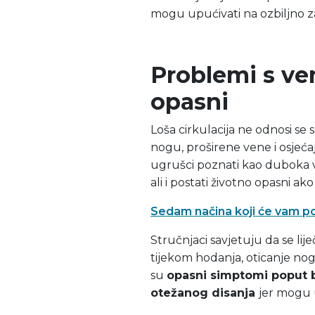
mogu upućivati na ozbiljno z
Problemi s ve
opasni
Loša cirkulacija ne odnosi se
nogu, proširene vene i osjeća
ugrušci poznati kao duboka v
ali i postati životno opasni ak
Sedam načina koji će vam po
Stručnjaci savjetuju da se lij
tijekom hodanja, oticanje nog
su
opasni simptomi poput bo
otežanog disanja
jer mogu u