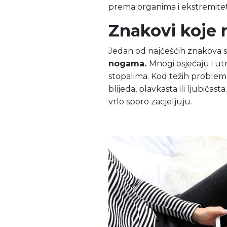
prema organima i ekstremitet
Znakovi koje n
Jedan od najčešćih znakova 
nogama.
Mnogi osjećaju i utr
stopalima. Kod težih problem
blijeda, plavkasta ili ljubičast
vrlo sporo zacjeljuju.