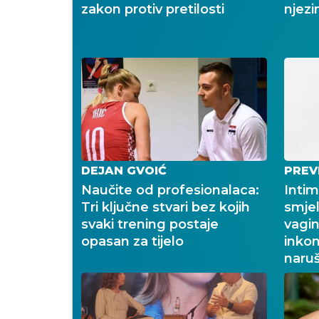
zakon protiv pretilosti
njezi
DEJAN GVOIĆ
PREV
Naučite od profesionalaca:
Intim
Tri ključne stvari bez kojih
smjel
svaki trening postaje
vagin
opasan za tijelo
inkon
naruš