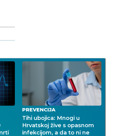
PREVENCIJA
Tihi ubojica: Mnogi u
0
Hrvatskoj žive s opasnom
rti
infekcijom, a da to ni ne