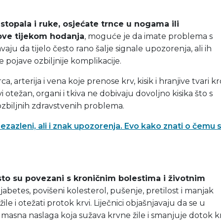
stopala i ruke, osjećate trnce u nogama ili
love tijekom hodanja
, moguće je da imate problema s
vaju da tijelo često rano šalje signale upozorenja, ali ih
 pojave ozbiljnije komplikacije.
rca, arterija i vena koje prenose krv, kisik i hranjive tvari k
vi otežan, organi i tkiva ne dobivaju dovoljno kisika što s
biljnih zdravstvenih problema.
zazleni, ali i znak upozorenja. Evo kako znati o čemu 
sto su povezani s kroničnim bolestima i životnim
dijabetes, povišeni kolesterol, pušenje, pretilost i manjak
le i otežati protok krvi. Liječnici objašnjavaju da se u
, masna naslaga koja sužava krvne žile i smanjuje dotok k