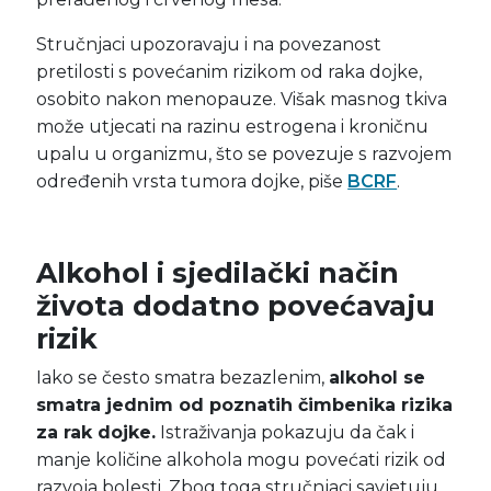
Stručnjaci upozoravaju i na povezanost
pretilosti s povećanim rizikom od raka dojke,
osobito nakon menopauze. Višak masnog tkiva
može utjecati na razinu estrogena i kroničnu
upalu u organizmu, što se povezuje s razvojem
određenih vrsta tumora dojke, piše
BCRF
.
Alkohol i sjedilački način
života dodatno povećavaju
rizik
Iako se često smatra bezazlenim,
alkohol se
smatra jednim od poznatih čimbenika rizika
za rak dojke.
Istraživanja pokazuju da čak i
manje količine alkohola mogu povećati rizik od
razvoja bolesti. Zbog toga stručnjaci savjetuju