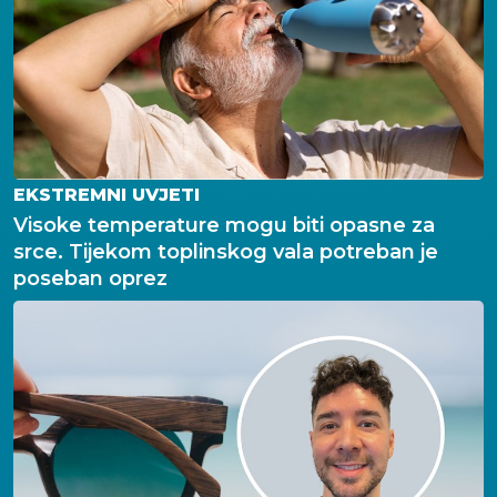
EKSTREMNI UVJETI
Visoke temperature mogu biti opasne za
srce. Tijekom toplinskog vala potreban je
poseban oprez