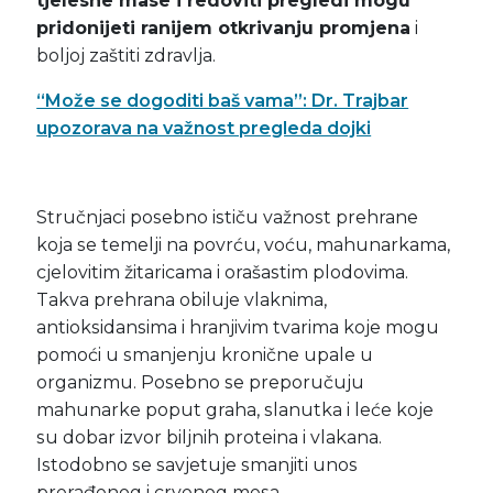
tjelesne mase i redoviti pregledi mogu
pridonijeti ranijem otkrivanju promjena
i
boljoj zaštiti zdravlja.
“Može se dogoditi baš vama”: Dr. Trajbar
upozorava na važnost pregleda dojki
Stručnjaci posebno ističu važnost prehrane
koja se temelji na povrću, voću, mahunarkama,
cjelovitim žitaricama i orašastim plodovima.
Takva prehrana obiluje vlaknima,
antioksidansima i hranjivim tvarima koje mogu
pomoći u smanjenju kronične upale u
organizmu. Posebno se preporučuju
mahunarke poput graha, slanutka i leće koje
su dobar izvor biljnih proteina i vlakana.
Istodobno se savjetuje smanjiti unos
prerađenog i crvenog mesa.