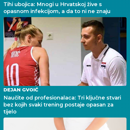
Tihi ubojica: Mnogi u Hrvatskoj žive s
opasnom infekcijom, a da to ni ne znaju
DEJAN GVOIĆ
Naučite od profesionalaca: Tri ključne stvari
bez kojih svaki trening postaje opasan za
tijelo