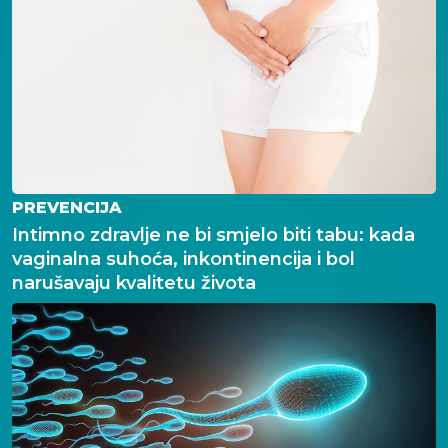
PREVENCIJA
Intimno zdravlje ne bi smjelo biti tabu: kada
vaginalna suhoća, inkontinencija i bol
narušavaju kvalitetu života