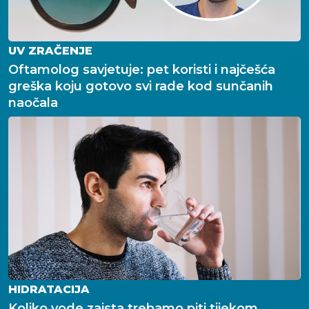
UV ZRAČENJE
Oftamolog savjetuje: pet koristi i najčešća
greška koju gotovo svi rade kod sunčanih
naočala
HIDRATACIJA
Koliko vode zaista trebamo piti tijekom