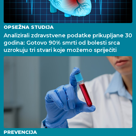
OPSEŽNA STUDIJA
Analizirali zdravstvene podatke prikupljane 30
godina: Gotovo 90% smrti od bolesti srca
uzrokuju tri stvari koje možemo spriječiti
PREVENCIJA