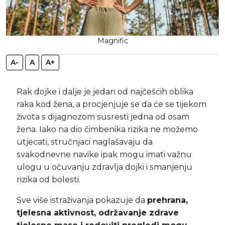
Magnific
A-
A
A+
Rak dojke i dalje je jedan od najčešćih oblika
raka kod žena, a procjenjuje se da će se tijekom
života s dijagnozom susresti jedna od osam
žena. Iako na dio čimbenika rizika ne možemo
utjecati, stručnjaci naglašavaju da
svakodnevne navike ipak mogu imati važnu
ulogu u očuvanju zdravlja dojki i smanjenju
rizika od bolesti.
Sve više istraživanja pokazuje da
prehrana,
tjelesna aktivnost, održavanje zdrave