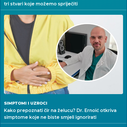
tri stvari koje možemo spriječiti
SIMPTOMI I UZROCI
Kako prepoznati čir na želucu? Dr. Ernoić otkriva
simptome koje ne biste smjeli ignorirati