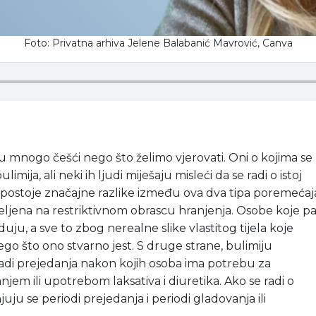
Foto: Privatna arhiva Jelene Balabanić Mavrović, Canva
 mnogo češći nego što želimo vjerovati. Oni o kojima se
limija, ali neki ih ljudi miješaju misleći da se radi o istoj
o i postoje značajne razlike između ova dva tipa poremećaj
eljena na restriktivnom obrascu hranjenja. Osobe koje p
duju, a sve to zbog nerealne slike vlastitog tijela koje
ego što ono stvarno jest. S druge strane, bulimiju
padi prejedanja nakon kojih osoba ima potrebu za
em ili upotrebom laksativa i diuretika. Ako se radi o
uju se periodi prejedanja i periodi gladovanja ili