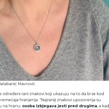
Balabanić Mavrović
e određeni rani znakovi koji ukazuju na to da bi se kod
oremećaja hranjenja: “Najraniji znakovi upozorenja su
u na hranu:
osoba izbjegava jesti pred drugima
, a ka