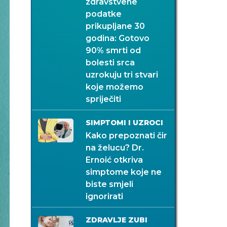
zdravstvene
podatke
prikupljane 30
godina: Gotovo
90% smrti od
bolesti srca
uzrokuju tri stvari
koje možemo
spriječiti
SIMPTOMI I UZROCI
Kako prepoznati čir
na želucu? Dr.
Ernoić otkriva
simptome koje ne
biste smjeli
ignorirati
ZDRAVLJE ZUBI