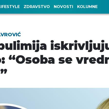
LIFESTYLE
ZDRAVSTVO
NOVOSTI
KOLUMNE
AVROVIĆ
bulimija iskrivlju
lo: “Osoba se vred
u”