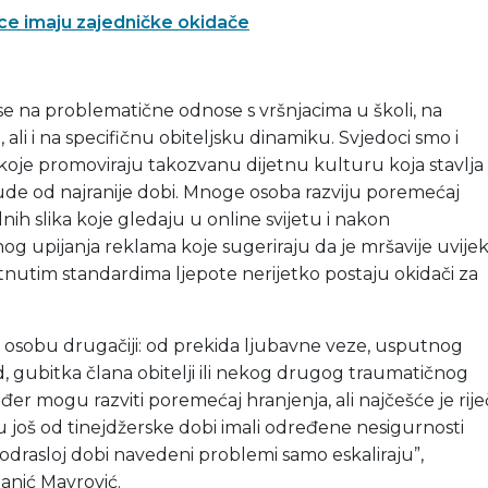
ece imaju zajedničke okidače
i se na problematične odnose s vršnjacima u školi, na
, ali i na specifičnu obiteljsku dinamiku. Svjedoci smo i
 koje promoviraju takozvanu dijetnu kulturu koja stavlja
ude od najranije dobi. Mnoge osoba razviju poremećaj
ih slika koje gledaju u online svijetu i nakon
g upijanja reklama koje sugeriraju da je mršavije uvije
etnutim standardima ljepote nerijetko postaju okidači za
u osobu drugačiji: od prekida ljubavne veze, usputnog
 gubitka člana obitelji ili nekog drugog traumatičnog
er mogu razviti poremećaj hranjenja, ali najčešće je rije
 još od tinejdžerske dobi imali određene nesigurnosti
 odrasloj dobi navedeni problemi samo eskaliraju”,
banić Mavrović.