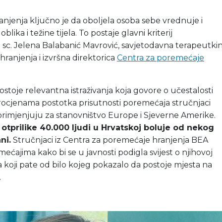
njenja ključno je da oboljela osoba sebe vrednuje i
lika i težine tijela. To postaje glavni kriterij
 sc. Jelena Balabanić Mavrović, savjetodavna terapeutkin
hranjenja i izvršna direktorica
Centra za poremećaje
toje relevantna istraživanja koja govore o učestalosti
 procjenama postotka prisutnosti poremećaja stručnjaci
 primjenjuju za stanovništvo Europe i Sjeverne Amerike.
 otprilike 40.000 ljudi u Hrvatskoj boluje od nekog
ni.
Stručnjaci iz Centra za poremećaje hranjenja BEA
ećajima kako bi se u javnosti podigla svijest o njihovoj
ma koji pate od bilo kojeg pokazalo da postoje mjesta na
.