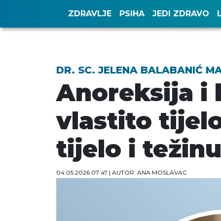
ZDRAVLJE
PSIHA
JEDI ZDRAVO
DR. SC. JELENA BALABANIĆ M
Anoreksija i 
vlastito tije
tijelo i težin
04.05.2026 07:47
| AUTOR: ANA MOSLAVAC