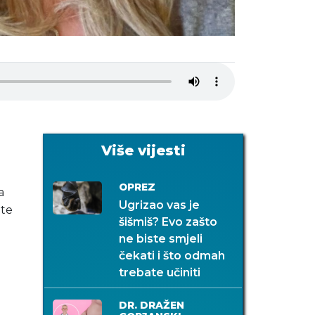
Više vijesti
OPREZ
a
Ugrizao vas je
ate
šišmiš? Evo zašto
ne biste smjeli
čekati i što odmah
trebate učiniti
DR. DRAŽEN