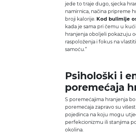
jede to traje dugo, sjecka hr
namirnica, načina pripreme hra
broji kalorije.
Kod bulimije o
kada je sama pri čemu u kući
hranjenja oboljeli pokazuju o
raspoloženja i fokus na vlastit
samoću.”
Psihološki i 
poremećaja h
S poremećajima hranjenja bore s
poremećaja zapravo su višestr
pojedinca na koju mogu utjec
perfekcionizmu ili stanjima po
okolina.