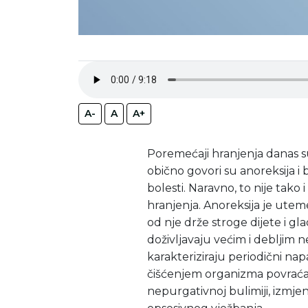
A-
A
A+
Poremećaji hranjenja danas su
obično govori su anoreksija i bu
bolesti. Naravno, to nije tak
hranjenja. Anoreksija je utem
od nje drže stroge dijete i gla
doživljavaju većim i debljim n
karakteriziraju periodični na
čišćenjem organizma povraćanj
nepurgativnoj bulimiji, izmjenj