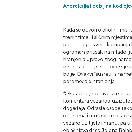
Anoreksija i debljina kod dj
Kada se govori o okolini, misl
treninzima ili sličnim mjestima
prilično agresivnih kampanja
ogroman pritisak na mlade lj
hranjenja upravo zbog nerealn
neprestanog, često podsvjesno
bolje. Ovakvi “susreti” s nam
poremećaje hranjenja.
“Okidači su, zapravo, za svak
komentara vezanog uz izgled,
događaja. Odrasle osobe takođ
o ženama i muškarcima koji su
vezane uz tijelo i hranu, pa u
objašnjava dr.sc. Jelena Bala