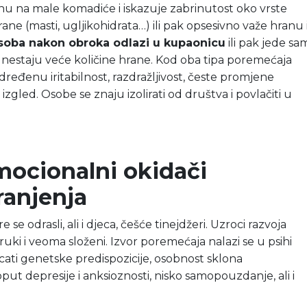
anu na male komadiće i iskazuje zabrinutost oko vrste
ne (masti, ugljikohidrata…) ili pak opsesivno važe hranu 
soba nakon obroka odlazi u kupaonicu
ili pak jede sa
 nestaju veće količine hrane. Kod oba tipa poremećaja
dređenu iritabilnost, razdražljivost, česte promjene
i izgled. Osobe se znaju izolirati od društva i povlačiti u
emocionalni okidači
ranjenja
e odrasli, ali i djeca, češće tinejdžeri. Uzroci razvoja
uki i veoma složeni. Izvor poremećaja nalazi se u psihi
ati genetske predispozicije, osobnost sklona
put depresije i anksioznosti, nisko samopouzdanje, ali i