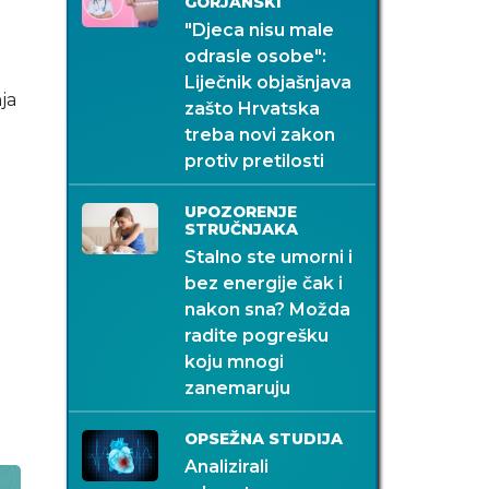
GORJANSKI
"Djeca nisu male
odrasle osobe":
Liječnik objašnjava
ja
zašto Hrvatska
treba novi zakon
protiv pretilosti
UPOZORENJE
STRUČNJAKA
Stalno ste umorni i
bez energije čak i
nakon sna? Možda
radite pogrešku
koju mnogi
zanemaruju
OPSEŽNA STUDIJA
Analizirali