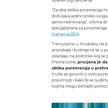
opsesivnog vježbanja.
“Za oba oblika poremećaja hra
doživljava jedino preko svoga ob
samovrednovanja”, otkriva dr.
specijalizirana za poremećaje 
hranjenja BEA
.
Trenutačno u Hrvatskoj ne pos
anoreksije i bulimije te se u
oslanjaju na postotke koji se
Prema tome,
procjena je da
oblika poremećaja u prehra
trude se govoriti o ovim porem
prisutnosti i kako bi se ljudi
kojima mogu potražiti pomoć