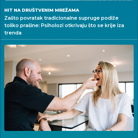
HIT NA DRUŠTVENIM MREŽAMA
Zašto povratak tradicionalne supruge podiže
toliko prašine: Psiholozi otkrivaju što se krije iza
trenda