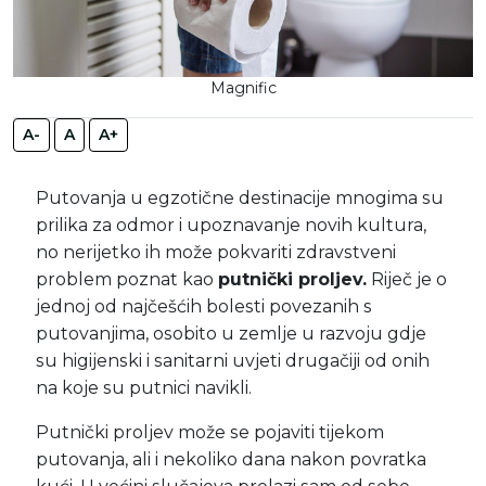
Magnific
A-
A
A+
Putovanja u egzotične destinacije mnogima su
prilika za odmor i upoznavanje novih kultura,
no nerijetko ih može pokvariti zdravstveni
problem poznat kao
putnički proljev.
Riječ je o
jednoj od najčešćih bolesti povezanih s
putovanjima, osobito u zemlje u razvoju gdje
su higijenski i sanitarni uvjeti drugačiji od onih
na koje su putnici navikli.
Putnički proljev može se pojaviti tijekom
putovanja, ali i nekoliko dana nakon povratka