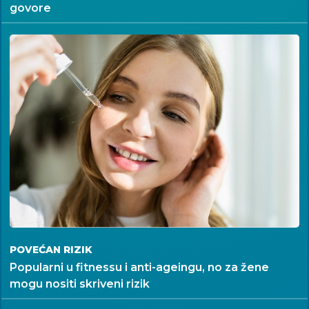
govore
POVEĆAN RIZIK
Popularni u fitnessu i anti-ageingu, no za žene
mogu nositi skriveni rizik