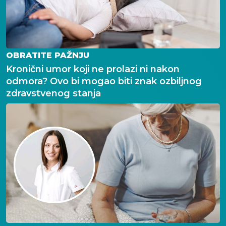
OBRATITE PAŽNJU
Kronični umor koji ne prolazi ni nakon
odmora? Ovo bi mogao biti znak ozbiljnog
zdravstvenog stanja