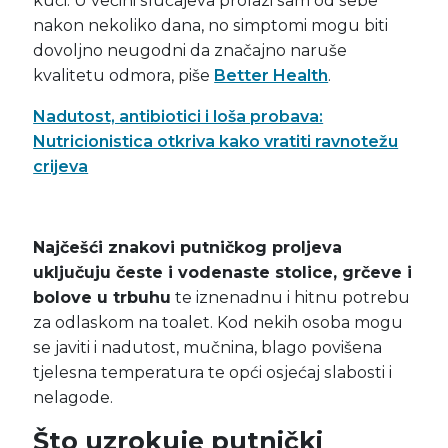
kući. U većini slučajeva prolazi sam od sebe
nakon nekoliko dana, no simptomi mogu biti
dovoljno neugodni da značajno naruše
kvalitetu odmora, piše
Better Health
.
Nadutost, antibiotici i loša probava:
Nutricionistica otkriva kako vratiti ravnotežu
crijeva
Najčešći znakovi putničkog proljeva
uključuju česte i vodenaste stolice, grčeve i
bolove u trbuhu
te iznenadnu i hitnu potrebu
za odlaskom na toalet. Kod nekih osoba mogu
se javiti i nadutost, mučnina, blago povišena
tjelesna temperatura te opći osjećaj slabosti i
nelagode.
Što uzrokuje putnički