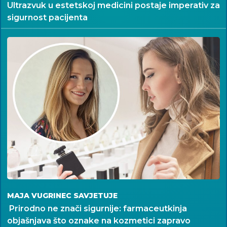
Ultrazvuk u estetskoj medicini postaje imperativ za
sigurnost pacijenta
MAJA VUGRINEC SAVJETUJE
Prirodno ne znači sigurnije: farmaceutkinja
objašnjava što oznake na kozmetici zapravo