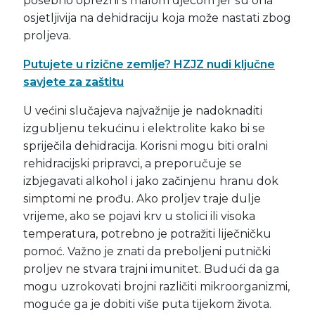
posebno oprezni s malom djecom jer su ona
osjetljivija na dehidraciju koja može nastati zbog
proljeva.
Putujete u rizične zemlje? HZJZ nudi ključne
savjete za zaštitu
U većini slučajeva najvažnije je nadoknaditi
izgubljenu tekućinu i elektrolite kako bi se
spriječila dehidracija. Korisni mogu biti oralni
rehidracijski pripravci, a preporučuje se
izbjegavati alkohol i jako začinjenu hranu dok
simptomi ne prođu. Ako proljev traje dulje
vrijeme, ako se pojavi krv u stolici ili visoka
temperatura, potrebno je potražiti liječničku
pomoć. Važno je znati da preboljeni putnički
proljev ne stvara trajni imunitet. Budući da ga
mogu uzrokovati brojni različiti mikroorganizmi,
moguće ga je dobiti više puta tijekom života.