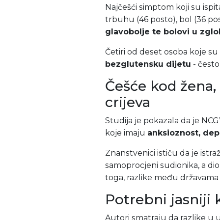
Najčešći simptom koji su ispit
trbuhu (46 posto), bol (36 post
glavobolje te bolovi u zgl
Četiri od deset osoba koje su p
bezglutensku dijetu
- često
Češće kod žena, 
crijeva
Studija je pokazala da je NC
koje imaju
anksioznost, depr
Znanstvenici ističu da je istr
samoprocjeni sudionika, a dio
toga, razlike među državama 
Potrebni jasniji k
Autori smatraju da razlike u u