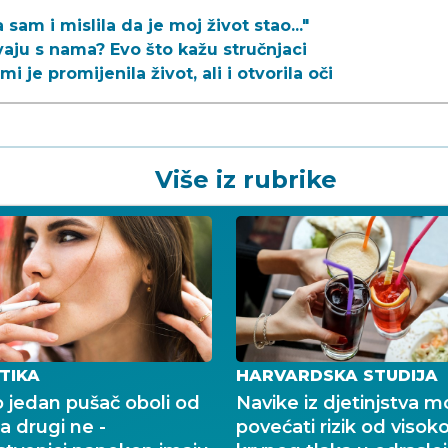
 sam i mislila da je moj život stao..."
vaju s nama? Evo što kažu stručnjaci
 mi je promijenila život, ali i otvorila oči
Više iz rubrike
TIKA
HARVARDSKA STUDIJA
 jedan pušač oboli od
Navike iz djetinjstva 
 a drugi ne -
povećati rizik od visok