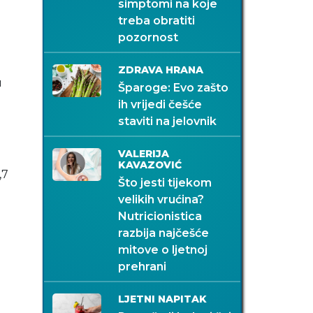
simptomi na koje
treba obratiti
pozornost
ZDRAVA HRANA
u
Šparoge: Evo zašto
ih vrijedi češće
staviti na jelovnik
VALERIJA
KAVAZOVIĆ
,7
Što jesti tijekom
velikih vrućina?
Nutricionistica
razbija najčešće
mitove o ljetnoj
prehrani
LJETNI NAPITAK