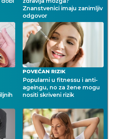
 dobi
zdravlja mozga?
Znanstvenici imaju zanimljiv
odgovor
POVEĆAN RIZIK
Popularni u fitnessu i anti-
ageingu, no za žene mogu
ljnih
nositi skriveni rizik