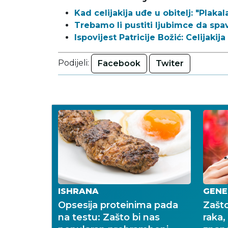
Kad celijakija uđe u obitelj: "Plakala
Trebamo li pustiti ljubimce da spa
Ispovijest Patricije Božić: Celijakija
Podijeli:
Facebook
Twiter
ISHRANA
GENE
Opsesija proteinima pada
Zašto
na testu: Zašto bi nas
raka,