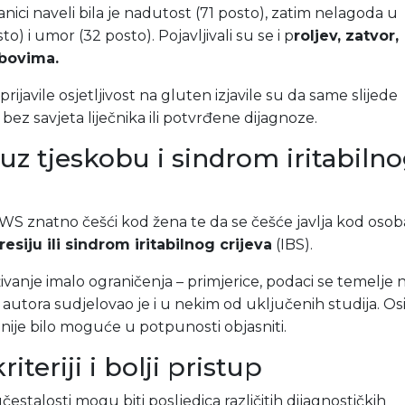
anici naveli bila je nadutost (71 posto), zatim nelagoda u
o) i umor (32 posto). Pojavljivali su se i p
roljev, zatvor,
obovima.
rijavile osjetljivost na gluten izjavile su da same slijede
 bez savjeta liječnika ili potvrđene dijagnoze.
uz tjeskobu i sindrom iritabiln
GWS znatno češći kod žena te da se češće javlja kod osob
esiju ili sindrom iritabilnog crijeva
(IBS).
aživanje imalo ograničenja – primjerice, podaci se temelje 
 autora sudjelovao je i u nekim od uključenih studija. O
nije bilo moguće u potpunosti objasniti.
riteriji i bolji pristup
čestalosti mogu biti posljedica različitih dijagnostičkih