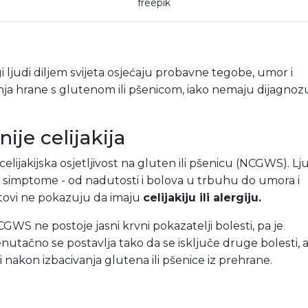
freepik
 ljudi diljem svijeta osjećaju probavne tegobe, umor i
ja hrane s glutenom ili pšenicom, iako nemaju dijagnoz
nije celijakija
lijakijska osjetljivost na gluten ili pšenicu (NCGWS). Lj
ite simptome - od nadutosti i bolova u trbuhu do umora i
estovi ne pokazuju da imaju
celijakiju ili alergiju.
NCGWS ne postoje jasni krvni pokazatelji bolesti, pa je
enutačno se postavlja tako da se isključe druge bolesti, 
 nakon izbacivanja glutena ili pšenice iz prehrane.