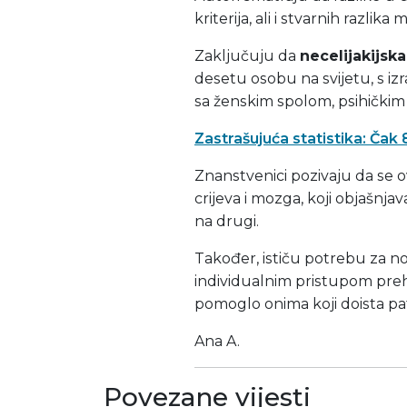
kriterija, ali i stvarnih razli
Zaključuju da
necelijakijska
desetu osobu na svijetu, s 
sa ženskim spolom, psihičkim 
Zastrašujuća statistika: Čak
Znanstvenici pozivaju da se ov
crijeva i mozga, koji objašn
na drugi.
Također, ističu potrebu za nov
individualnim pristupom prehr
pomoglo onima koji doista pa
Ana A.
Povezane vijesti