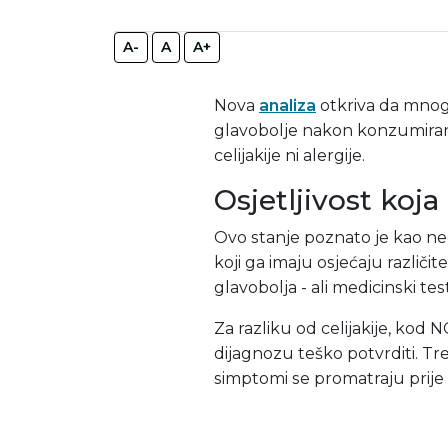
A-
A
A+
Nova
analiza
otkriva da mnogi
glavobolje nakon konzumiran
celijakije ni alergije.
Osjetljivost koja 
Ovo stanje poznato je kao nece
koji ga imaju osjećaju različ
glavobolja - ali medicinski t
Za razliku od celijakije, kod 
dijagnozu teško potvrditi. Tr
simptomi se promatraju prije i