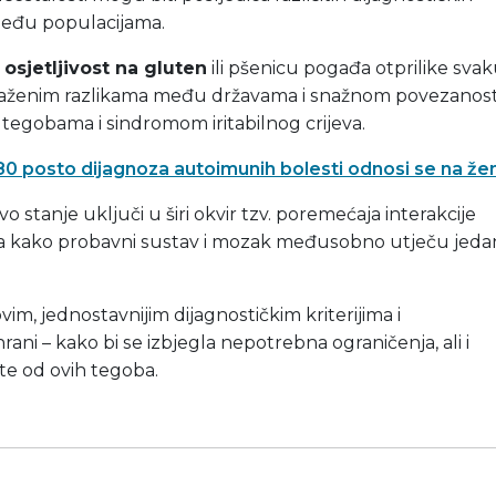
ka među populacijama.
 osjetljivost na gluten
ili pšenicu pogađa otprilike sva
izraženim razlikama među državama i snažnom povezanost
tegobama i sindromom iritabilnog crijeva.
 80 posto dijagnoza autoimunih bolesti odnosi se na že
o stanje uključi u širi okvir tzv. poremećaja interakcije
java kako probavni sustav i mozak međusobno utječu jeda
im, jednostavnijim dijagnostičkim kriterijima i
ani – kako bi se izbjegla nepotrebna ograničenja, ali i
te od ovih tegoba.